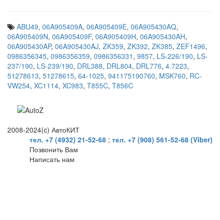
ABU49
,
06A905409A
,
06A905409E
,
06A905430AQ
,
06A905409N
,
06A905409F
,
06A905409H
,
06A905430AH
,
06A905430AP
,
06A905430AJ
,
ZK359
,
ZK392
,
ZK385
,
ZEF1496
,
0986356345
,
0986356359
,
0986356331
,
9857
,
LS-226/190
,
LS-
237/190
,
LS-239/190
,
DRL388
,
DRL804
,
DRL776
,
4.7223
,
51278613
,
51278615
,
64-1025
,
941175190760
,
MSK760
,
RC-
VW254
,
XC1114
,
XC983
,
T855C
,
T856C
2008-2024(c) АвтоКИТ
тел. +7 (4932) 21-52-68
;
тел. +7 (908) 561-52-68 (Viber)
Позвонить Вам
Написать нам