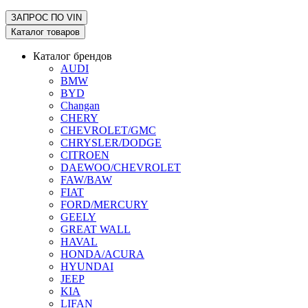
ЗАПРОС ПО
VIN
Каталог товаров
Каталог брендов
AUDI
BMW
BYD
Changan
CHERY
CHEVROLET/GMC
CHRYSLER/DODGE
CITROEN
DAEWOO/CHEVROLET
FAW/BAW
FIAT
FORD/MERCURY
GEELY
GREAT WALL
HAVAL
HONDA/ACURA
HYUNDAI
JEEP
KIA
LIFAN