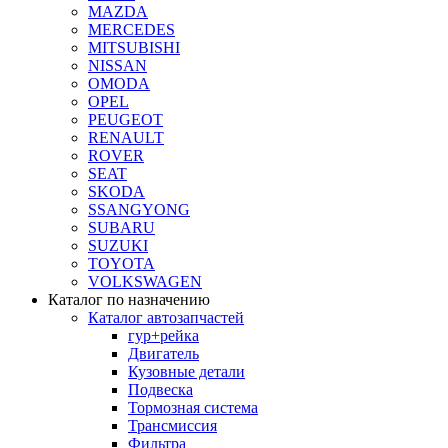
MAZDA
MERCEDES
MITSUBISHI
NISSAN
OMODA
OPEL
PEUGEOT
RENAULT
ROVER
SEAT
SKODA
SSANGYONG
SUBARU
SUZUKI
TOYOTA
VOLKSWAGEN
Каталог по назначению
Каталог автозапчастей
гур+рейка
Двигатель
Кузовные детали
Подвеска
Тормозная система
Трансмиссия
Фильтра