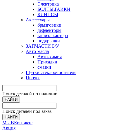
Электрика
БОЛТЫ\ГАЙКИ
КЛИПСЫ
Аксессуары
брызговики
дефлекторы
защита картера
подкрылки
ЗАПЧАСТИ Б/У
Авто-масла
Авто-химия
Присадки
смазки
Щетки стеклоочистителя
Прочее
Поиск деталей по наличию
НАЙТИ
Поиск деталей под заказ
НАЙТИ
Мы ВКонтакте
Акция