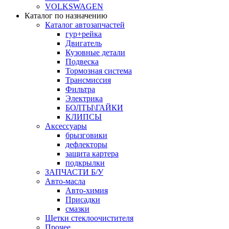
VOLKSWAGEN
Каталог по назначению
Каталог автозапчастей
гур+рейка
Двигатель
Кузовные детали
Подвеска
Тормозная система
Трансмиссия
Фильтра
Электрика
БОЛТЫ\ГАЙКИ
КЛИПСЫ
Аксессуары
брызговики
дефлекторы
защита картера
подкрылки
ЗАПЧАСТИ Б/У
Авто-масла
Авто-химия
Присадки
смазки
Щетки стеклоочистителя
Прочее