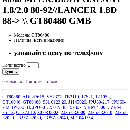
1.8/2.0 80-92//LANCER 1.8D
88-> \\ GT80480 GMB
Модель: GT80480
Наличие: Есть в наличии
узнавайте цену по телефону
Количество
Купить
0 отзывов
/
Написать отзыв
GT80480
,
ADC47618
,
V57307
,
TB2119
,
17621
,
T41053
,
GT10040
,
GT80480
,
531 0123 20
,
J1145020
,
JPU60-217
,
JPU60-
242
,
JPU60-33
,
JPU60-72
,
0-N183
,
57307
,
VKM 75008
,
VKM
75113
,
GT373.12
,
80 03 0002
,
23357-32000
,
23357-32010
,
23357-
32020
,
23357-32030
,
23357-32040
,
MD 040754