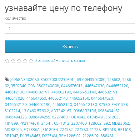
узнавайте цену по телефону
Количество
Купить
0 отзывов
/
Написать отзыв
J696GN3502080
,
3500700U2230F01
,
J69-6GN3502080
,
128602
,
1286
02
,
3502340-G08
,
3502340G08
,
0446676011
,
446647030
,
0446652120
,
446612130
,
04466-02191
,
446602190
,
04466-52140
,
446602191
,
446647020
,
446647060
,
446652140
,
446652150
,
0446647020
,
0446652170
,
0446602190
,
446652120
,
04466-12130
,
37580
,
PAD1578
,
5102214
,
13.0460-5769.2
,
ADT342167
,
0986AB2136
,
0986494182
,
0986494328
,
0986494255
,
8227460
,
FDB4042
,
6134549
,
J3612033
,
181899
,
PP214AF
,
KT3454T
,
05P1312
,
2207460
,
128602
,
892
,
MDB3062
,
MDB2925
,
FD7336A
,
J3612034
,
224582
,
224580
,
T1728
,
BP1618
,
BP1619
,
RB1947
,
D13548463
,
D2254M
,
BPM1286.02
,
21286.02
,
858481
,