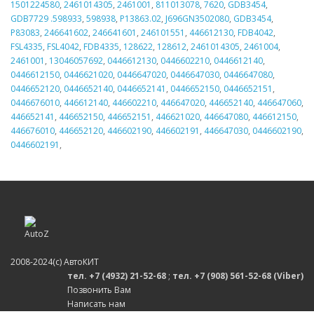
1501224580
,
2461014305
,
2461001
,
811013078
,
7620
,
GDB3454
,
GDB7729 .598933
,
598938
,
P13863.02
,
J696GN3502080
,
GDB3454
,
P83083
,
246641602
,
246641601
,
246101551
,
446612130
,
FDB4042
,
FSL4335
,
FSL4042
,
FDB4335
,
128622
,
128612
,
2461014305
,
2461004
,
2461001
,
13046057692
,
0446612130
,
0446602210
,
0446612140
,
0446612150
,
0446621020
,
0446647020
,
0446647030
,
0446647080
,
0446652120
,
0446652140
,
0446652141
,
0446652150
,
0446652151
,
0446676010
,
446612140
,
446602210
,
446647020
,
446652140
,
446647060
,
446652141
,
446652150
,
446652151
,
446621020
,
446647080
,
446612150
,
446676010
,
446652120
,
446602190
,
446602191
,
446647030
,
0446602190
,
0446602191
,
2008-2024(c) АвтоКИТ
тел. +7 (4932) 21-52-68
;
тел. +7 (908) 561-52-68 (Viber)
Позвонить Вам
Написать нам