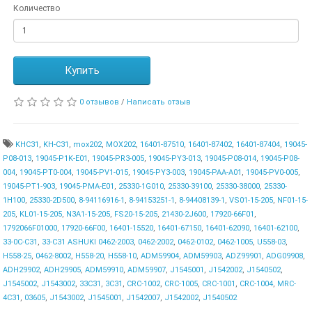
Количество
Купить
0 отзывов
/
Написать отзыв
KHC31
,
KH-C31
,
mox202
,
MOX202
,
16401-87510
,
16401-87402
,
16401-87404
,
19045-
P08-013
,
19045-P1K-E01
,
19045-PR3-005
,
19045-PY3-013
,
19045-P08-014
,
19045-P08-
004
,
19045-PT0-004
,
19045-PV1-015
,
19045-PY3-003
,
19045-PAA-A01
,
19045-PV0-005
,
19045-PT1-903
,
19045-PMA-E01
,
25330-1G010
,
25330-39100
,
25330-38000
,
25330-
1H100
,
25330-2D500
,
8-94116916-1
,
8-94153251-1
,
8-94408139-1
,
VS01-15-205
,
NF01-15-
205
,
KL01-15-205
,
N3A1-15-205
,
FS20-15-205
,
21430-2J600
,
17920-66F01
,
1792066F01000
,
17920-66F00
,
16401-15520
,
16401-67150
,
16401-62090
,
16401-62100
,
33-0C-C31
,
33-C31 ASHUKI 0462-2003
,
0462-2002
,
0462-0102
,
0462-1005
,
U558-03
,
H558-25
,
0462-8002
,
H558-20
,
H558-10
,
ADM59904
,
ADM59903
,
ADZ99901
,
ADG09908
,
ADH29902
,
ADH29905
,
ADM59910
,
ADM59907
,
J1545001
,
J1542002
,
J1540502
,
J1545002
,
J1543002
,
33C31
,
3C31
,
CRC-1002
,
CRC-1005
,
CRC-1001
,
CRC-1004
,
MRC-
4C31
,
03605
,
J1543002
,
J1545001
,
J1542007
,
J1542002
,
J1540502