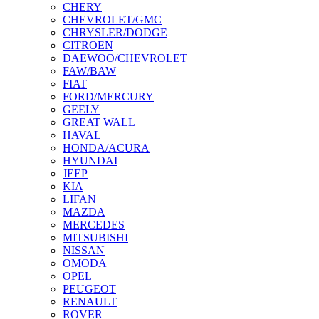
CHERY
CHEVROLET/GMC
CHRYSLER/DODGE
CITROEN
DAEWOO/CHEVROLET
FAW/BAW
FIAT
FORD/MERCURY
GEELY
GREAT WALL
HAVAL
HONDA/ACURA
HYUNDAI
JEEP
KIA
LIFAN
MAZDA
MERCEDES
MITSUBISHI
NISSAN
OMODA
OPEL
PEUGEOT
RENAULT
ROVER