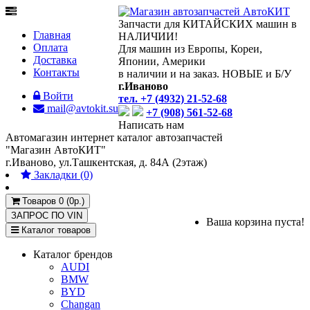
Запчасти для КИТАЙСКИХ машин в
Главная
НАЛИЧИИ!
Оплата
Для машин из Европы, Кореи,
Доставка
Японии, Америки
Контакты
в наличии и на заказ. НОВЫЕ и Б/У
г.Иваново
Войти
тел. +7 (4932) 21-52-68
mail@avtokit.su
+7 (908) 561-52-68
Написать нам
Автомагазин интернет каталог автозапчастей
"Магазин АвтоКИТ"
г.Иваново, ул.Ташкентская, д. 84А (2этаж)
Закладки (0)
Товаров 0 (0р.)
ЗАПРОС ПО
VIN
Ваша корзина пуста!
Каталог товаров
Каталог брендов
AUDI
BMW
BYD
Changan