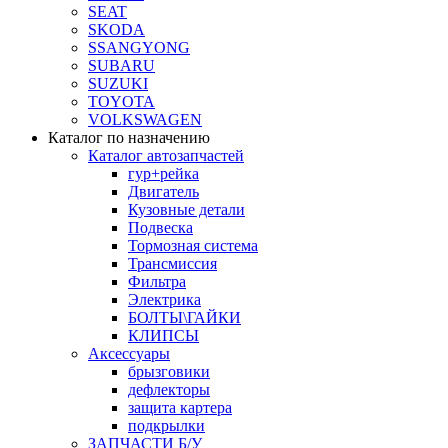
SEAT
SKODA
SSANGYONG
SUBARU
SUZUKI
TOYOTA
VOLKSWAGEN
Каталог по назначению
Каталог автозапчастей
гур+рейка
Двигатель
Кузовные детали
Подвеска
Тормозная система
Трансмиссия
Фильтра
Электрика
БОЛТЫ\ГАЙКИ
КЛИПСЫ
Аксессуары
брызговики
дефлекторы
защита картера
подкрылки
ЗАПЧАСТИ Б/У