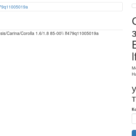
is/Carina/Corolla 1.6/1.8 85-00\\ lf479q11005019a
М
Н
К