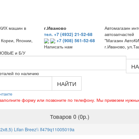
КИХ машин в
г.Иваново
Автомагазин инт
тел. +7 (4932) 21-52-68
автозапчастей
 Кореи, Японии,
+7 (908) 561-52-68
"Магазин АвтоКИ
г.Иваново, ул.Та
Написать нам
 НОВЫЕ и Б/У
НА
еталей по наличию
НАЙТИ
нтакте
о заполните форму или позвоните по телефону. Мы привезем нужны
Товаров 0 (0р.)
2x8,5) Lifan Breez\\ lf479q11005019a