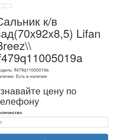
Сальник к/в
зад(70x92x8,5) Lifan
Breez\\
lf479q11005019a
одель: lf479q11005019a
аличие: Есть в наличии
узнавайте цену по
телефону
оличество