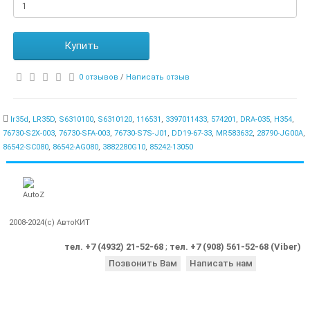
Купить
0 отзывов
/
Написать отзыв
lr35d
,
LR35D
,
S6310100
,
S6310120
,
116531
,
3397011433
,
574201
,
DRA-035
,
H354
,
76730-S2X-003
,
76730-SFA-003
,
76730-S7S-J01
,
DD19-67-33
,
MR583632
,
28790-JG00A
,
86542-SC080
,
86542-AG080
,
3882280G10
,
85242-13050
2008-2024(c) АвтоКИТ
тел. +7 (4932) 21-52-68
;
тел. +7 (908) 561-52-68 (Viber)
Позвонить Вам
Написать нам