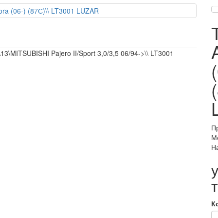
ITSUBISHI Pajero II/Sport 3,0/3,5 06/94->\\ LT3001
П
М
Н
К