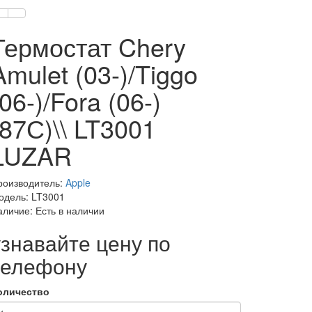
Термостат Chery
Amulet (03-)/Tiggo
(06-)/Fora (06-)
(87С)\\ LT3001
LUZAR
роизводитель:
Apple
одель: LT3001
аличие: Есть в наличии
узнавайте цену по
телефону
оличество