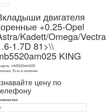
Вкладыши двигателя
коренные +0.25-Opel
Astra/Kadett/Omega/Vectra
1.6-1.7D 81>\\
mb5520am025 KING
одель: mb5520am025
аличие: Есть в наличии
узнавайте цену по
телефону
оличество