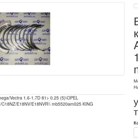
М
Н
ga/Vectra 1.6-1.7D 81> 0.25 (5)\OPEL
H/C18NZ/E18NV/E18NVR\\ mb5520am025 KING
К