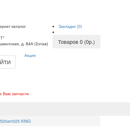
ернет каталог
Закладки (0)
Т"
Товаров 0 (0р.)
шкентская, д. 84А (2этаж)
Акция
ЙТИ
е Вам запчасти.
b5520am025 KING