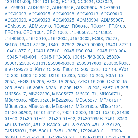
1301101k00j
,
1301101-k00j
,
RC133
,
CC3024
,
CC3022
,
ADZ99901
,
ADG09912
,
ADG09916
,
ADS79904
,
ADS79901
,
ADG09903
,
ADG09905
,
ADG09908
,
ADG09913
,
ADG09919
,
ADG09920
,
ADG09923
,
ADG09925
,
ADM59904
,
ADM59907
,
ADM59905
,
ADM59910
,
RC0027
,
RC0046
,
RC0041
,
FRC100
,
FRC116
,
CRC-1001
,
CRC-1002
,
J1540507
,
J1540302
,
J1540502
,
J1542010
,
J1542002
,
J1543002
,
FC68
,
75273
,
86105
,
16401-87206
,
16401-87602
,
26470-00000
,
16401-87711
,
16401-87710
,
16401-87512
,
19045-P36-004
,
19045-PR3-004
,
19045-PM3-004
,
19045-PR3-003
,
19045-PM3-003
,
25330-
33001
,
25330-33101
,
25330-36000
,
2533017000
,
253303K000
,
8-97129572-0
,
K817-15-205
,
F807-15-205
,
0225-10-144
,
AY01-
15-205
,
B303-15-205
,
D316-15-205
,
N350-15-205
,
N3A1-15-
205A
,
FEG8-15-205
,
B303-15-205A
,
ZZSO-15-205
,
OK202-15-
205
,
SE01-15-205A
,
N326-15-205
,
N321-15-205
,
F8B7-15-205
,
MB356417
,
MB222336
,
MB605277
,
MB660171
,
MB660701
,
MB845036
,
MB890520
,
MB222066
,
MD605277
,
MR481217
,
MB660735
,
MB605340
,
MB356417
,
MB221855
,
MB957124
,
21430-50A02
,
16401-87710
,
74511-3050
,
16401-15210
,
21430-
01F00
,
21430-01F01
,
21430-01F02
,
214307995B
,
745113050
,
45113-TA000
,
45113-KA000
,
45113-GA020
,
45113-GA120
,
745153031
,
745153011
,
74511-3050
,
17920-83101
,
17920-
82020
,
17920-82000
,
17920-78120
,
17920-78020
,
17920-78000
,