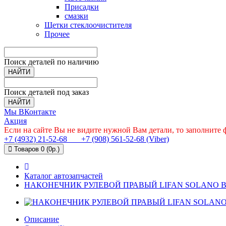
Присадки
смазки
Щетки стеклоочистителя
Прочее
Поиск деталей по наличию
НАЙТИ
Поиск деталей под заказ
НАЙТИ
Мы ВКонтакте
Акция
Если на сайте Вы не видите нужной Вам детали, то заполните
+7 (4932) 21-52-68
+7 (908) 561-52-68 (Viber)
Товаров 0 (0р.)
Каталог автозапчастей
НАКОНЕЧНИК РУЛЕВОЙ ПРАВЫЙ LIFAN SOLANO B3
Описание