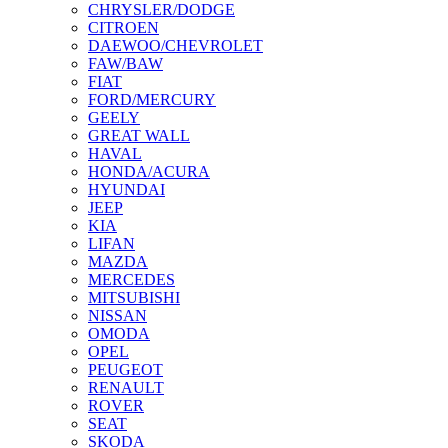
CHRYSLER/DODGE
CITROEN
DAEWOO/CHEVROLET
FAW/BAW
FIAT
FORD/MERCURY
GEELY
GREAT WALL
HAVAL
HONDA/ACURA
HYUNDAI
JEEP
KIA
LIFAN
MAZDA
MERCEDES
MITSUBISHI
NISSAN
OMODA
OPEL
PEUGEOT
RENAULT
ROVER
SEAT
SKODA