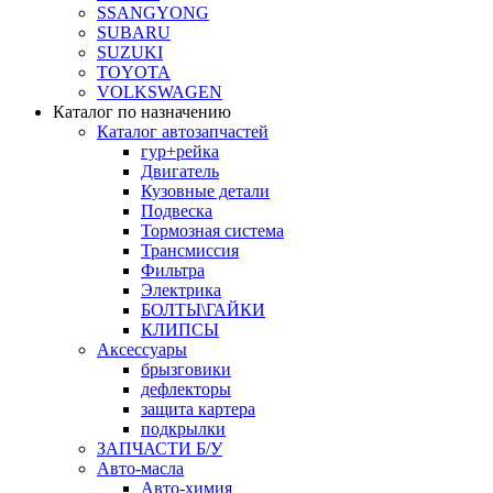
SSANGYONG
SUBARU
SUZUKI
TOYOTA
VOLKSWAGEN
Каталог по назначению
Каталог автозапчастей
гур+рейка
Двигатель
Кузовные детали
Подвеска
Тормозная система
Трансмиссия
Фильтра
Электрика
БОЛТЫ\ГАЙКИ
КЛИПСЫ
Аксессуары
брызговики
дефлекторы
защита картера
подкрылки
ЗАПЧАСТИ Б/У
Авто-масла
Авто-химия