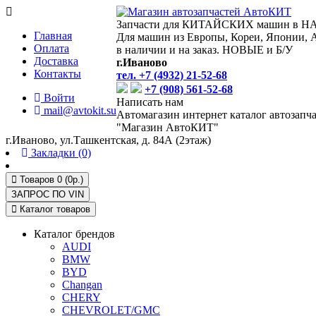
Запчасти для КИТАЙСКИХ машин в 
Главная
Для машин из Европы, Кореи, Японии, 
Оплата
в наличии и на заказ. НОВЫЕ и Б/У
Доставка
г.Иваново
Контакты
тел. +7 (4932) 21-52-68
+7 (908) 561-52-68
Войти
Написать нам
mail@avtokit.su
Автомагазин интернет каталог автозапч
"Магазин АвтоКИТ"
г.Иваново, ул.Ташкентская, д. 84А (2этаж)
Закладки (0)
Товаров 0 (0р.)
ЗАПРОС ПО
VIN
Каталог товаров
Каталог брендов
AUDI
BMW
BYD
Changan
CHERY
CHEVROLET/GMC