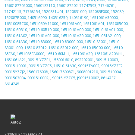
1560187705000
,
1560187110
,
1560187202
,
71747593
,
71746761
,
71742115
,
71768154
,
1520831U01
,
1520831000
,
152089E000
,
152089
,
152087B000
,
140516990
,
140516250
,
140516190
,
1651061A30000
,
16510085C00
,
1651060M11000
,
1651061A00
,
1651061A01
,
1651085C00
,
16510-60B10
,
16510-60B10-000
,
16510-61A00-000
,
16510-61A01-000
,
16510-61A02
,
16510-61A02-000
,
16510-61A20-000
,
1651061A21000
,
16510-61A30
,
16510-83000
,
16510-83000-000
,
16510-83001
,
16510-
83001-000
,
16510-83012
,
16510-83012-000
,
16510-85C00-000
,
16510-
85FA0
,
1651085FA0000
,
16510-60M11
,
1651061A20
,
1651061A20MHL
,
1651061A21
,
90915-YZZE1
,
1560016010
,
892202001
,
90915-10003
,
90915-10001
,
90915-YZZC5
,
16510-61A30
,
90915TA002
,
90915YZZE2
,
90915YZZJ2
,
1560176008
,
156017600871
,
9008091210
,
9091510004
,
9091503004
,
9091510002
,
,
90915-YZZC5
,
J9091510002
,
8614737
,
8614745
2008-2024(c) АвтоКИТ