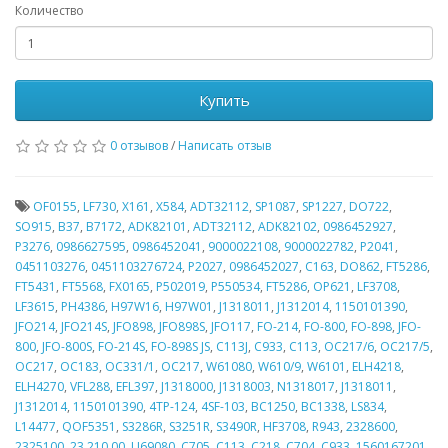
Количество
Купить
0 отзывов
/
Написать отзыв
OF0155
,
LF730
,
X161
,
X584
,
ADT32112
,
SP1087
,
SP1227
,
DO722
,
SO915
,
B37
,
B7172
,
ADK82101
,
ADT32112
,
ADK82102
,
0986452927
,
P3276
,
0986627595
,
0986452041
,
9000022108
,
9000022782
,
P2041
,
0451103276
,
0451103276724
,
P2027
,
0986452027
,
C163
,
DO862
,
FT5286
,
FT5431
,
FT5568
,
FX0165
,
P502019
,
P550534
,
FT5286
,
OP621
,
LF3708
,
LF3615
,
PH4386
,
H97W16
,
H97W01
,
J1318011
,
J1312014
,
1150101390
,
JFO214
,
JFO214S
,
JFO898
,
JFO898S
,
JFO117
,
FO-214
,
FO-800
,
FO-898
,
JFO-
800
,
JFO-800S
,
FO-214S
,
FO-898S JS
,
C113J
,
C933
,
C113
,
OC217/6
,
OC217/5
,
OC217
,
OC183
,
OC331/1
,
OC217
,
W61080
,
W610/9
,
W6101
,
ELH4218
,
ELH4270
,
VFL288
,
EFL397
,
J1318000
,
J1318003
,
N1318017
,
J1318011
,
J1312014
,
1150101390
,
4TP-124
,
4SF-103
,
BC1250
,
BC1338
,
LS834
,
L14477
,
QOF5351
,
S3286R
,
S3251R
,
S3490R
,
HF3708
,
R943
,
2328600
,
2325100
,
23.210.00
,
LI69080
,
C705
,
C113
,
C218
,
C704
,
C933
,
1560167201
,