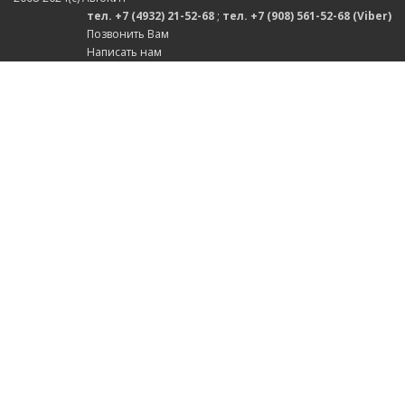
тел. +7 (4932) 21-52-68
;
тел. +7 (908) 561-52-68 (Viber)
Позвонить Вам
Написать нам