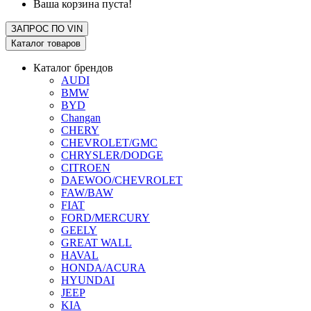
Ваша корзина пуста!
ЗАПРОС ПО
VIN
Каталог товаров
Каталог брендов
AUDI
BMW
BYD
Changan
CHERY
CHEVROLET/GMC
CHRYSLER/DODGE
CITROEN
DAEWOO/CHEVROLET
FAW/BAW
FIAT
FORD/MERCURY
GEELY
GREAT WALL
HAVAL
HONDA/ACURA
HYUNDAI
JEEP
KIA