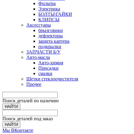
Фильтра
Электрика
БОЛТЫ\ГАЙКИ
КЛИПСЫ
Аксессуары
брызговики
дефлекторы
защита картера
подкрылки
ЗАПЧАСТИ Б/У
Авто-масла
Авто-химия
Присадки
смазки
Щетки стеклоочистителя
Прочее
Поиск деталей по наличию
НАЙТИ
Поиск деталей под заказ
НАЙТИ
Мы ВКонтакте