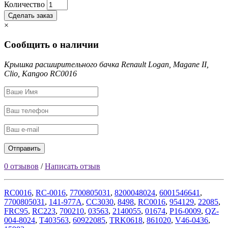
Количество
Сделать заказ
×
Сообщить о наличии
Крышка расширительного бачка Renault Logan, Magane II,
Clio, Kangoo RC0016
0 отзывов
/
Написать отзыв
RC0016
,
RC-0016
,
7700805031
,
8200048024
,
6001546641
,
7700805031
,
141-977A
,
CC3030
,
8498
,
RC0016
,
954129
,
22085
,
FRC95
,
RC223
,
700210
,
03563
,
2140055
,
01674
,
P16-0009
,
QZ-
004-8024
,
T403563
,
60922085
,
TRK0618
,
861020
,
V46-0436
,