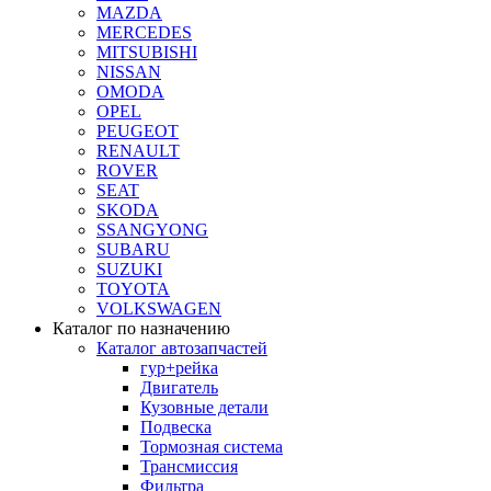
MAZDA
MERCEDES
MITSUBISHI
NISSAN
OMODA
OPEL
PEUGEOT
RENAULT
ROVER
SEAT
SKODA
SSANGYONG
SUBARU
SUZUKI
TOYOTA
VOLKSWAGEN
Каталог по назначению
Каталог автозапчастей
гур+рейка
Двигатель
Кузовные детали
Подвеска
Тормозная система
Трансмиссия
Фильтра