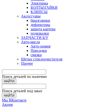
Электрика
БОЛТЫ\ГАЙКИ
КЛИПСЫ
Аксессуары
брызговики
дефлекторы
защита картера
подкрылки
ЗАПЧАСТИ Б/У
Авто-масла
Авто-химия
Присадки
смазки
Щетки стеклоочистителя
Прочее
Поиск деталей по наличию
НАЙТИ
Поиск деталей под заказ
НАЙТИ
Мы ВКонтакте
Акция