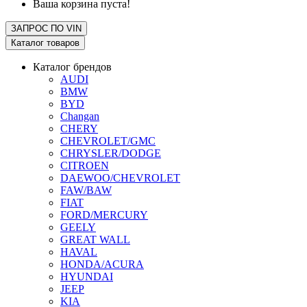
Ваша корзина пуста!
ЗАПРОС ПО
VIN
Каталог товаров
Каталог брендов
AUDI
BMW
BYD
Changan
CHERY
CHEVROLET/GMC
CHRYSLER/DODGE
CITROEN
DAEWOO/CHEVROLET
FAW/BAW
FIAT
FORD/MERCURY
GEELY
GREAT WALL
HAVAL
HONDA/ACURA
HYUNDAI
JEEP
KIA