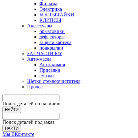
Фильтра
Электрика
БОЛТЫ\ГАЙКИ
КЛИПСЫ
Аксессуары
брызговики
дефлекторы
защита картера
подкрылки
ЗАПЧАСТИ Б/У
Авто-масла
Авто-химия
Присадки
смазки
Щетки стеклоочистителя
Прочее
Поиск деталей по наличию
НАЙТИ
Поиск деталей под заказ
НАЙТИ
Мы ВКонтакте