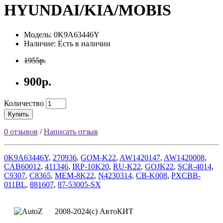
HYUNDAI/KIA/MOBIS
Модель: 0K9A63446Y
Наличие: Есть в наличии
1955р.
900р.
Количество
Купить
0 отзывов
/
Написать отзыв
0K9A63446Y
,
270936
,
GOM-K22
,
AW1420147
,
AW1420008
,
CAB60012
,
411346
,
IRP-10K20
,
RU-K22
,
GOJK22
,
SCR-4014
,
C9307
,
C8365
,
MEM-8K22
,
N4230314
,
CB-K008
,
PXCBB-
011BL
,
881607
,
87-53005-SX
2008-2024(c) АвтоКИТ