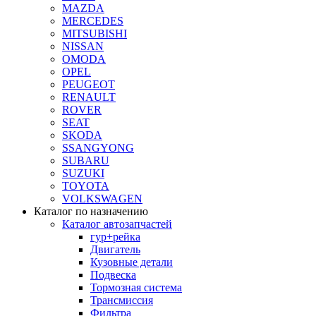
MAZDA
MERCEDES
MITSUBISHI
NISSAN
OMODA
OPEL
PEUGEOT
RENAULT
ROVER
SEAT
SKODA
SSANGYONG
SUBARU
SUZUKI
TOYOTA
VOLKSWAGEN
Каталог по назначению
Каталог автозапчастей
гур+рейка
Двигатель
Кузовные детали
Подвеска
Тормозная система
Трансмиссия
Фильтра