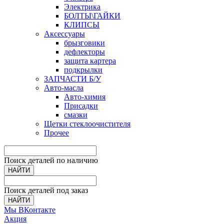
Электрика
БОЛТЫ\ГАЙКИ
КЛИПСЫ
Аксессуары
брызговики
дефлекторы
защита картера
подкрылки
ЗАПЧАСТИ Б/У
Авто-масла
Авто-химия
Присадки
смазки
Щетки стеклоочистителя
Прочее
Поиск деталей по наличию
НАЙТИ
Поиск деталей под заказ
НАЙТИ
Мы ВКонтакте
Акция