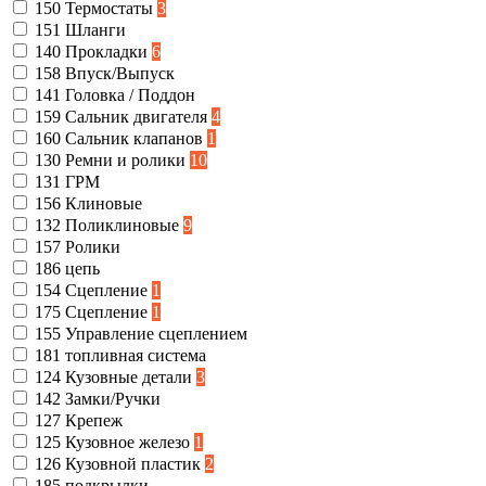
150
Термостаты
3
151
Шланги
140
Прокладки
6
158
Впуск/Выпуск
141
Головка / Поддон
159
Сальник двигателя
4
160
Сальник клапанов
1
130
Ремни и ролики
10
131
ГРМ
156
Клиновые
132
Поликлиновые
9
157
Ролики
186
цепь
154
Сцепление
1
175
Сцепление
1
155
Управление сцеплением
181
топливная система
124
Кузовные детали
3
142
Замки/Ручки
127
Крепеж
125
Кузовное железо
1
126
Кузовной пластик
2
185
подкрылки