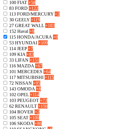
100
FIAT
+58
83
FORD
+122
113
FORD/MERCURY
+2
30
GEELY
+119
27
GREAT WALL
+183
152
Haval
+9
115
HONDA/ACURA
+0
53
HYUNDAI
+109
114
JEEP
+7
109
KIA
+83
33
LIFAN
+151
116
MAZDA
+67
101
MERCEDES
+64
117
MITSUBISHI
+115
72
NISSAN
+95
143
OMODA
+8
102
OPEL
+114
103
PEUGEOT
+73
62
RENAULT
+156
104
ROVER
+2
105
SEAT
+100
106
SKODA
+86