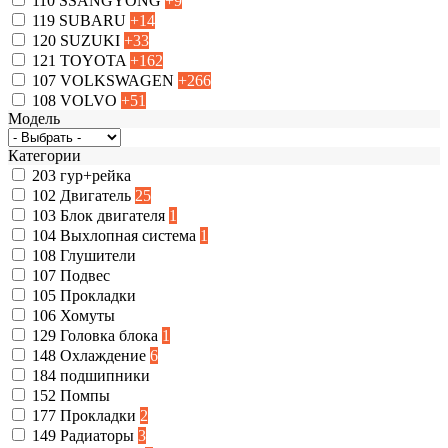
110
SSANGYONG
+9
119
SUBARU
+14
120
SUZUKI
+33
121
TOYOTA
+162
107
VOLKSWAGEN
+266
108
VOLVO
+51
Модель
Категории
203
гур+рейка
102
Двигатель
25
103
Блок двигателя
1
104
Выхлопная система
1
108
Глушители
107
Подвес
105
Прокладки
106
Хомуты
129
Головка блока
1
148
Охлаждение
6
184
подшипники
152
Помпы
177
Прокладки
2
149
Радиаторы
3