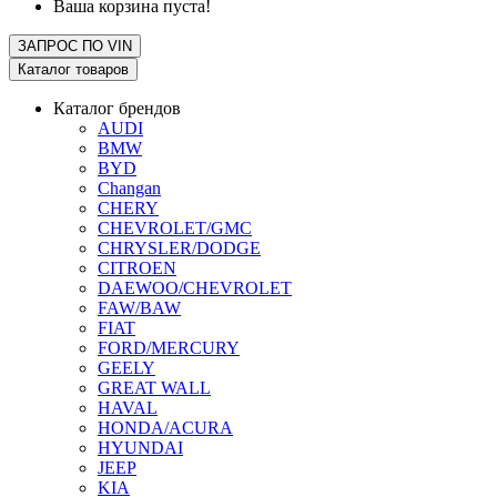
Ваша корзина пуста!
ЗАПРОС ПО
VIN
Каталог товаров
Каталог брендов
AUDI
BMW
BYD
Changan
CHERY
CHEVROLET/GMC
CHRYSLER/DODGE
CITROEN
DAEWOO/CHEVROLET
FAW/BAW
FIAT
FORD/MERCURY
GEELY
GREAT WALL
HAVAL
HONDA/ACURA
HYUNDAI
JEEP
KIA