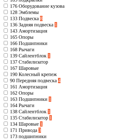
176
Оборудование кузова
128
Эмблемы
133
Подвеска
8
136
Задняя подвеска
1
143
Амортизация
165
Опоры
166
Подшипники
168
Рычаги
139
Сайлентблок
1
137
Стабилизатор
167
Шаровые
190
Колесный крепеж
90
Передняя подвеска
4
161
Амортизация
162
Опоры
163
Подшипники
1
164
Рычаги
138
Сайлентблок
1
135
Стабилизатор
1
134
Шаровые
1
171
Привода
3
173
подшипники