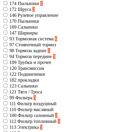
174
Пыльники
1
172
Шруса
2
146
Рулевое управление
170
Пыльники
169
Сальники
147
Шарниры
93
Тормозная система
6
97
Стояночный тормоз
98
Тормоза задние
1
94
Тормоза передние
5
109
Трубки и прочее
120
Трансмиссия
122
Подшипники
182
прокладки
123
Сальники
121
Тяги / Троса
99
Фильтра
3
111
Фильтр воздушный
110
Фильтр масляный
100
Фильтр салонный
2
112
Фильтр топливный
1
113
Электрика
5