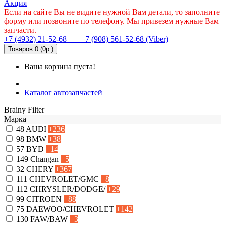
Акция
Если на сайте Вы не видите нужной Вам детали, то заполните
форму или позвоните по телефону. Мы привезем нужные Вам
запчасти.
+7 (4932) 21-52-68
+7 (908) 561-52-68 (Viber)
Товаров 0 (0р.)
Ваша корзина пуста!
Каталог автозапчастей
Brainy Filter
Марка
48
AUDI
+236
98
BMW
+38
57
BYD
+14
149
Changan
+5
32
CHERY
+367
111
CHEVROLET/GMC
+8
112
CHRYSLER/DODGE/
+29
99
CITROEN
+88
75
DAEWOO/CHEVROLET
+142
130
FAW/BAW
+3