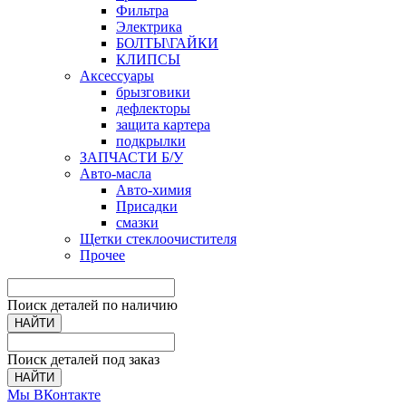
Фильтра
Электрика
БОЛТЫ\ГАЙКИ
КЛИПСЫ
Аксессуары
брызговики
дефлекторы
защита картера
подкрылки
ЗАПЧАСТИ Б/У
Авто-масла
Авто-химия
Присадки
смазки
Щетки стеклоочистителя
Прочее
Поиск деталей по наличию
НАЙТИ
Поиск деталей под заказ
НАЙТИ
Мы ВКонтакте