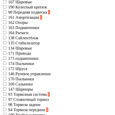
167
Шаровые
190
Колесный крепеж
90
Передняя подвеска
1
161
Амортизация
1
162
Опоры
163
Подшипники
164
Рычаги
138
Сайлентблок
135
Стабилизатор
134
Шаровые
171
Привода
173
подшипники
174
Пыльники
172
Шруса
146
Рулевое управление
170
Пыльники
169
Сальники
147
Шарниры
93
Тормозная система
1
97
Стояночный тормоз
98
Тормоза задние
94
Тормоза передние
1
109
Трубки и прочее