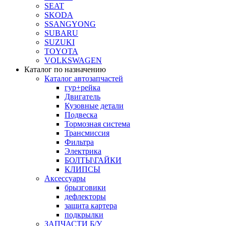
SEAT
SKODA
SSANGYONG
SUBARU
SUZUKI
TOYOTA
VOLKSWAGEN
Каталог по назначению
Каталог автозапчастей
гур+рейка
Двигатель
Кузовные детали
Подвеска
Тормозная система
Трансмиссия
Фильтра
Электрика
БОЛТЫ\ГАЙКИ
КЛИПСЫ
Аксессуары
брызговики
дефлекторы
защита картера
подкрылки
ЗАПЧАСТИ Б/У