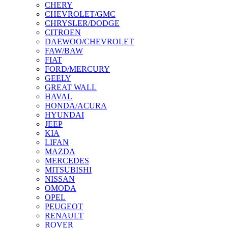
CHERY
CHEVROLET/GMC
CHRYSLER/DODGE
CITROEN
DAEWOO/CHEVROLET
FAW/BAW
FIAT
FORD/MERCURY
GEELY
GREAT WALL
HAVAL
HONDA/ACURA
HYUNDAI
JEEP
KIA
LIFAN
MAZDA
MERCEDES
MITSUBISHI
NISSAN
OMODA
OPEL
PEUGEOT
RENAULT
ROVER