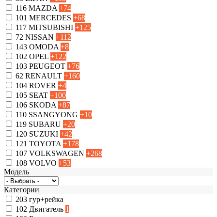
116
MAZDA
+74
101
MERCEDES
+68
117
MITSUBISHI
+125
72
NISSAN
+112
143
OMODA
+8
102
OPEL
+122
103
PEUGEOT
+76
62
RENAULT
+160
104
ROVER
+4
105
SEAT
+100
106
SKODA
+87
110
SSANGYONG
+10
119
SUBARU
+20
120
SUZUKI
+42
121
TOYOTA
+178
107
VOLKSWAGEN
+268
108
VOLVO
+53
Модель
Категории
203
гур+рейка
102
Двигатель
1