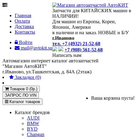
Запчасти для КИТАЙСКИХ машин в
Главная
НАЛИЧИИ!
Оплата
Для машин из Европы, Кореи,
Доставка
Японии, Америки
Контакты
в наличии и на заказ. НОВЫЕ и Б/У
г.Иваново
Войти
тел. +7 (4932) 21-52-68
mail@avtokit.su
+7 (908) 561-52-68
Написать нам
Автомагазин интернет каталог автозапчастей
"Магазин АвтоКИТ"
г.Иваново, ул.Ташкентская, д. 84А (2этаж)
Закладки (0)
Товаров 0 (0р.)
ЗАПРОС ПО
VIN
Ваша корзина пуста!
Каталог товаров
Каталог брендов
AUDI
BMW
BYD
Changan