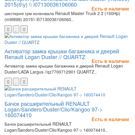
2015(б\у) \\ l07130036106060
Есть в наличии
шестерня грм коленвала Renault Master Truck 2.3 (150Hp)
(m9t898) 2015\\ l07130036106060..
Активатор замка крышки багажника и дверей
Renault Logan Duster // QUARTZ
Есть в наличии
Активатор замка крышки багажника и дверей Renault Logan
Duster/LADA Largus //qz7700712901 QUARTZ..
Бачок расширительный RENAULT
Logan/Sandero/Duster/Clio/Kangoo 97->
160074410
Есть в наличии
Бачок расширительный RENAULT
Logan/Sandero/Duster/Clio/Kangoo 97-> 160074410..