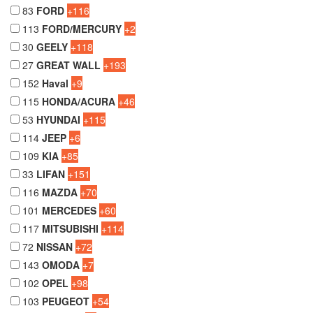
83
FORD
+116
113
FORD/MERCURY
+2
30
GEELY
+118
27
GREAT WALL
+193
152
Haval
+9
115
HONDA/ACURA
+46
53
HYUNDAI
+115
114
JEEP
+6
109
KIA
+85
33
LIFAN
+151
116
MAZDA
+70
101
MERCEDES
+60
117
MITSUBISHI
+114
72
NISSAN
+72
143
OMODA
+7
102
OPEL
+98
103
PEUGEOT
+54