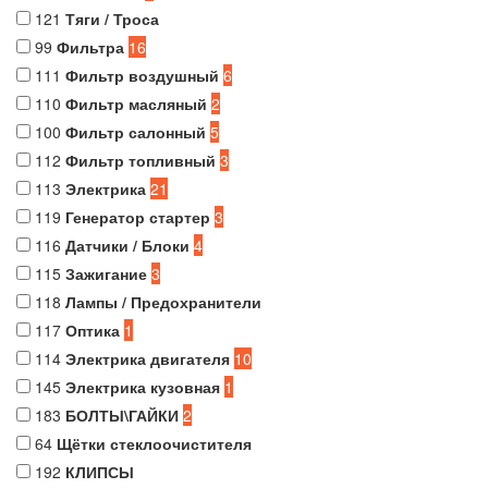
121
Тяги / Троса
99
Фильтра
16
111
Фильтр воздушный
6
110
Фильтр масляный
2
100
Фильтр салонный
5
112
Фильтр топливный
3
113
Электрика
21
119
Генератор стартер
3
116
Датчики / Блоки
4
115
Зажигание
3
118
Лампы / Предохранители
117
Оптика
1
114
Электрика двигателя
10
145
Электрика кузовная
1
183
БОЛТЫ\ГАЙКИ
2
64
Щётки стеклоочистителя
192
КЛИПСЫ