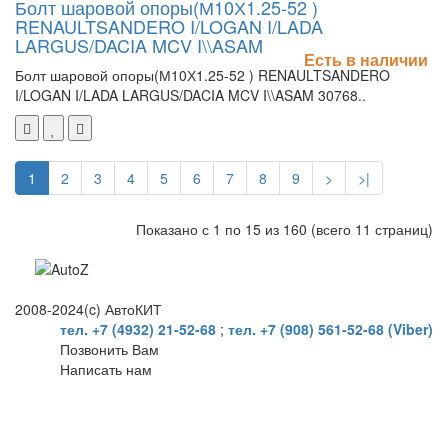
Болт шаровой опоры(М10Х1.25-52 )
RENAULTSANDERO I/LOGAN I/LADA
LARGUS/DACIA MCV I\\ASAM
Есть в наличии
Болт шаровой опоры(М10Х1.25-52 ) RENAULTSANDERO
I/LOGAN I/LADA LARGUS/DACIA MCV I\\ASAM 30768..
1
2
3
4
5
6
7
8
9
>
>|
Показано с 1 по 15 из 160 (всего 11 страниц)
2008-2024(c) АвтоКИТ
тел. +7 (4932) 21-52-68
;
тел. +7 (908) 561-52-68 (Viber)
Позвонить Вам
Написать нам