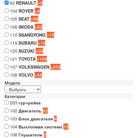
62
RENAULT
+0
104
ROVER
+4
105
SEAT
+98
106
SKODA
+82
110
SSANGYONG
+10
119
SUBARU
+19
120
SUZUKI
+38
121
TOYOTA
+168
107
VOLKSWAGEN
+259
108
VOLVO
+34
Модель
Категории
203
гур+рейка
102
Двигатель
62
103
Блок двигателя
4
104
Выхлопная система
15
108
Глушители
2