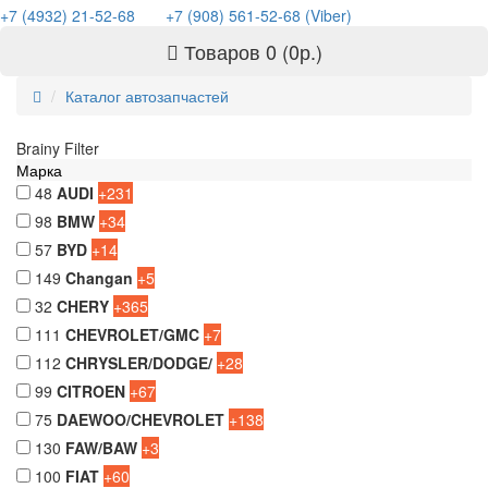
+7 (4932) 21-52-68
+7 (908) 561-52-68 (Viber)
Товаров 0 (0р.)
Каталог автозапчастей
Brainy Filter
Марка
48
AUDI
+231
98
BMW
+34
57
BYD
+14
149
Changan
+5
32
CHERY
+365
111
CHEVROLET/GMC
+7
112
CHRYSLER/DODGE/
+28
99
CITROEN
+67
75
DAEWOO/CHEVROLET
+138
130
FAW/BAW
+3
100
FIAT
+60