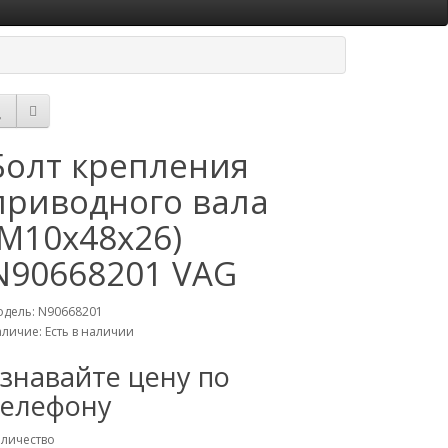
Болт крепления
приводного вала
(М10х48х26)
N90668201 VAG
дель: N90668201
личие: Есть в наличии
узнавайте цену по
телефону
личество