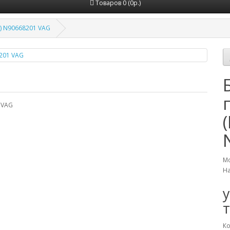
Товаров 0 (0р.)
) N90668201 VAG
 VAG
Мо
На
Ко