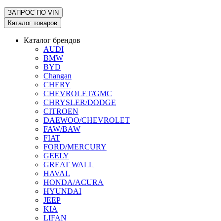
ЗАПРОС ПО
VIN
Каталог товаров
Каталог брендов
AUDI
BMW
BYD
Changan
CHERY
CHEVROLET/GMC
CHRYSLER/DODGE
CITROEN
DAEWOO/CHEVROLET
FAW/BAW
FIAT
FORD/MERCURY
GEELY
GREAT WALL
HAVAL
HONDA/ACURA
HYUNDAI
JEEP
KIA
LIFAN