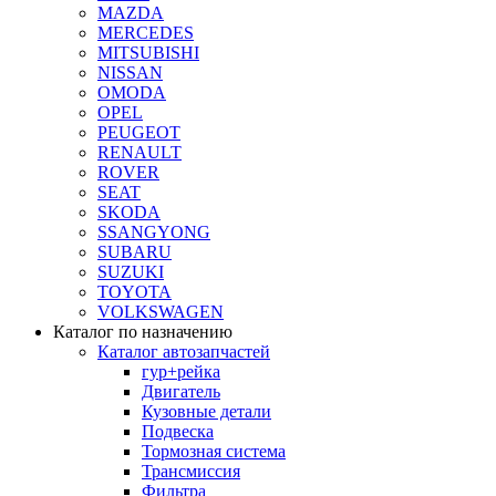
MAZDA
MERCEDES
MITSUBISHI
NISSAN
OMODA
OPEL
PEUGEOT
RENAULT
ROVER
SEAT
SKODA
SSANGYONG
SUBARU
SUZUKI
TOYOTA
VOLKSWAGEN
Каталог по назначению
Каталог автозапчастей
гур+рейка
Двигатель
Кузовные детали
Подвеска
Тормозная система
Трансмиссия
Фильтра