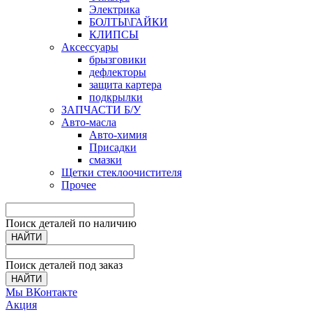
Электрика
БОЛТЫ\ГАЙКИ
КЛИПСЫ
Аксессуары
брызговики
дефлекторы
защита картера
подкрылки
ЗАПЧАСТИ Б/У
Авто-масла
Авто-химия
Присадки
смазки
Щетки стеклоочистителя
Прочее
Поиск деталей по наличию
НАЙТИ
Поиск деталей под заказ
НАЙТИ
Мы ВКонтакте
Акция