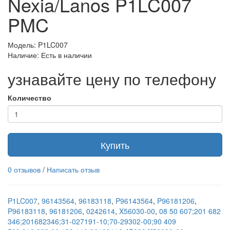
Nexia/Lanos P1LC007
PMC
Модель: P1LC007
Наличие: Есть в наличии
узнавайте цену по телефону
Количество
Купить
0 отзывов
/
Написать отзыв
P1LC007
,
96143564
,
96183118
,
P96143564
,
P96181206
,
P96183118
,
96181206
,
0242614
,
X56030-00
,
08 50 607;201 682
346;201682346;31-027191-10;70-29302-00;90 409