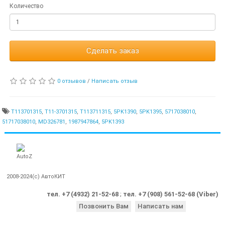
Количество
Сделать заказ
0 отзывов
/
Написать отзыв
T113701315
,
T11-3701315
,
T113711315
,
5PK1390
,
5PK1395
,
5717038010
,
51717038010
,
MD326781
,
1987947864
,
5PK1393
2008-2024(c) АвтоКИТ
тел. +7 (4932) 21-52-68
;
тел. +7 (908) 561-52-68 (Viber)
Позвонить Вам
Написать нам