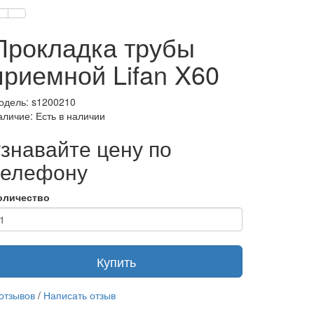
Прокладка трубы
приемной Lifan X60
одель: s1200210
аличие: Есть в наличии
узнавайте цену по
телефону
оличество
Купить
 отзывов
/
Написать отзыв