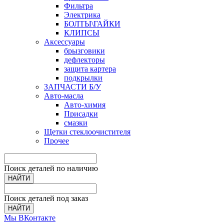
Фильтра
Электрика
БОЛТЫ\ГАЙКИ
КЛИПСЫ
Аксессуары
брызговики
дефлекторы
защита картера
подкрылки
ЗАПЧАСТИ Б/У
Авто-масла
Авто-химия
Присадки
смазки
Щетки стеклоочистителя
Прочее
Поиск деталей по наличию
НАЙТИ
Поиск деталей под заказ
НАЙТИ
Мы ВКонтакте