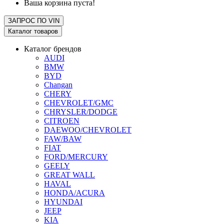
Ваша корзина пуста!
ЗАПРОС ПО
VIN
Каталог товаров
Каталог брендов
AUDI
BMW
BYD
Changan
CHERY
CHEVROLET/GMC
CHRYSLER/DODGE
CITROEN
DAEWOO/CHEVROLET
FAW/BAW
FIAT
FORD/MERCURY
GEELY
GREAT WALL
HAVAL
HONDA/ACURA
HYUNDAI
JEEP
KIA