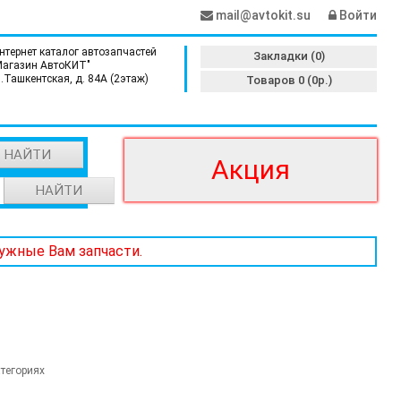
mail@avtokit.su
Войти
нтернет каталог автозапчастей
Закладки (0)
Магазин АвтоКИТ"
л.Ташкентская, д. 84А (2этаж)
Товаров 0 (0р.)
НАЙТИ
Акция
НАЙТИ
нужные Вам запчасти.
тегориях