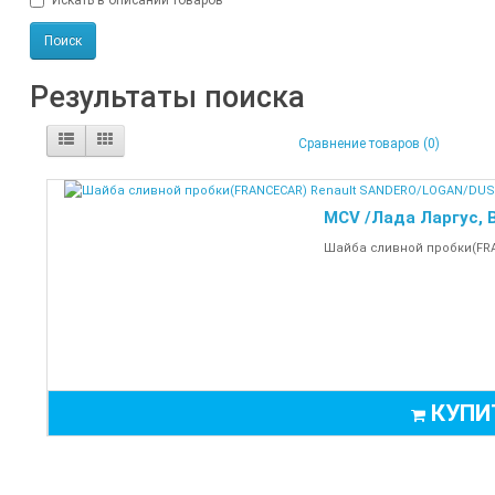
Искать в описании товаров
Результаты поиска
Сравнение товаров (0)
MCV /Лада Ларгус, 
Шайба сливной пробки(FRA
КУПИ