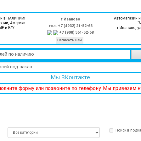
н в НАЛИЧИИ!
Автомагазин и
г.Иваново
онии, Америки
"
тел. +7 (4932) 21-52-68
ЫЕ и Б/У
г.Иваново, у
+7 (908) 561-52-68
Написать нам
лей по наличию
алей под заказ
Мы ВКонтакте
аполните форму или позвоните по телефону. Мы привезем 
Поиск в подка