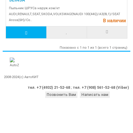
SEINSA
Пыльник ШРУСа наруж.ком/кт
AUDI,RENAULT,SEAT,SKODA,VOLKSWAGENAUDI 100(44Q)/A3(8L1)/SEAT
В наличии
Arosa(6H)/Co..
Показано с 1 по 1 из 1 (всего 1 страниц)
2008-2024(c) АвтоКИТ
тел. +7 (4932) 21-52-68
;
тел. +7 (908) 561-52-68 (Viber)
Позвонить Вам
Написать нам