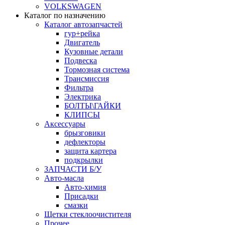
VOLKSWAGEN
Каталог по назначению
Каталог автозапчастей
гур+рейка
Двигатель
Кузовные детали
Подвеска
Тормозная система
Трансмиссия
Фильтра
Электрика
БОЛТЫ\ГАЙКИ
КЛИПСЫ
Аксессуары
брызговики
дефлекторы
защита картера
подкрылки
ЗАПЧАСТИ Б/У
Авто-масла
Авто-химия
Присадки
смазки
Щетки стеклоочистителя
Прочее