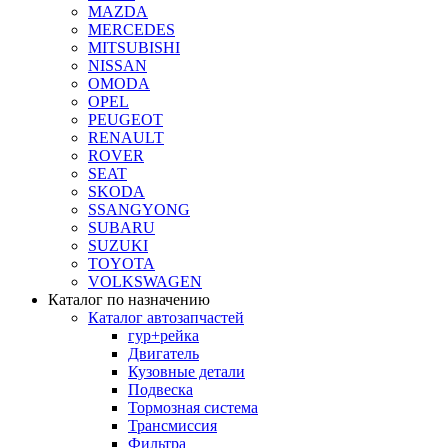
MAZDA
MERCEDES
MITSUBISHI
NISSAN
OMODA
OPEL
PEUGEOT
RENAULT
ROVER
SEAT
SKODA
SSANGYONG
SUBARU
SUZUKI
TOYOTA
VOLKSWAGEN
Каталог по назначению
Каталог автозапчастей
гур+рейка
Двигатель
Кузовные детали
Подвеска
Тормозная система
Трансмиссия
Фильтра