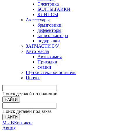
Электрика
БОЛТЫ\ГАЙКИ
КЛИПСЫ
Аксессуары
брызговики
дефлекторы
защита картера
подкрылки
ЗАПЧАСТИ Б/У
Авто-масла
Авто-химия
Присадки
смазки
Щетки стеклоочистителя
Прочее
Поиск деталей по наличию
НАЙТИ
Поиск деталей под заказ
НАЙТИ
Мы ВКонтакте
Акция