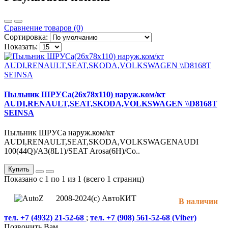
Сравнение товаров (0)
Сортировка:
Показать:
Пыльник ШРУСа(26x78x110) наруж.ком/кт
AUDI,RENAULT,SEAT,SKODA,VOLKSWAGEN \\D8168T
SEINSA
Пыльник ШРУСа наруж.ком/кт
AUDI,RENAULT,SEAT,SKODA,VOLKSWAGENAUDI
100(44Q)/A3(8L1)/SEAT Arosa(6H)/Co..
Купить
Показано с 1 по 1 из 1 (всего 1 страниц)
2008-2024(c) АвтоКИТ
В наличии
тел. +7 (4932) 21-52-68
;
тел. +7 (908) 561-52-68 (Viber)
Позвонить Вам