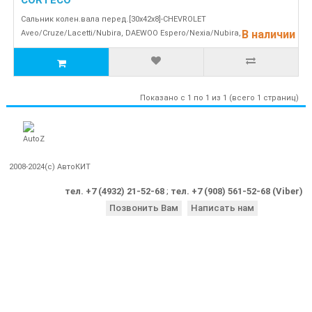
CORTECO
Сальник колен.вала перед.[30x42x8]-CHEVROLET
В наличии
Aveo/Cruze/Lacetti/Nubira, DAEWOO Espero/Nexia/Nubira, ..
Показано с 1 по 1 из 1 (всего 1 страниц)
2008-2024(c) АвтоКИТ
тел. +7 (4932) 21-52-68
;
тел. +7 (908) 561-52-68 (Viber)
Позвонить Вам
Написать нам