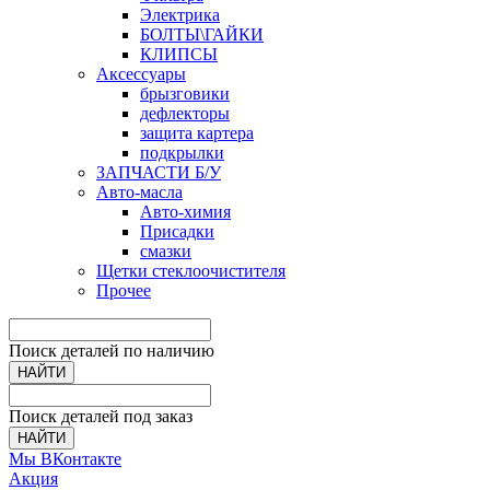
Электрика
БОЛТЫ\ГАЙКИ
КЛИПСЫ
Аксессуары
брызговики
дефлекторы
защита картера
подкрылки
ЗАПЧАСТИ Б/У
Авто-масла
Авто-химия
Присадки
смазки
Щетки стеклоочистителя
Прочее
Поиск деталей по наличию
НАЙТИ
Поиск деталей под заказ
НАЙТИ
Мы ВКонтакте
Акция