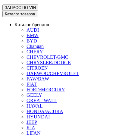
ЗАПРОС ПО
VIN
Каталог товаров
Каталог брендов
AUDI
BMW
BYD
Changan
CHERY
CHEVROLET/GMC
CHRYSLER/DODGE
CITROEN
DAEWOO/CHEVROLET
FAW/BAW
FIAT
FORD/MERCURY
GEELY
GREAT WALL
HAVAL
HONDA/ACURA
HYUNDAI
JEEP
KIA
LIFAN