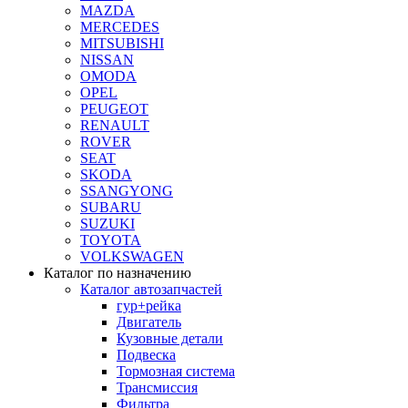
MAZDA
MERCEDES
MITSUBISHI
NISSAN
OMODA
OPEL
PEUGEOT
RENAULT
ROVER
SEAT
SKODA
SSANGYONG
SUBARU
SUZUKI
TOYOTA
VOLKSWAGEN
Каталог по назначению
Каталог автозапчастей
гур+рейка
Двигатель
Кузовные детали
Подвеска
Тормозная система
Трансмиссия
Фильтра