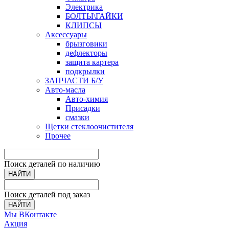
Электрика
БОЛТЫ\ГАЙКИ
КЛИПСЫ
Аксессуары
брызговики
дефлекторы
защита картера
подкрылки
ЗАПЧАСТИ Б/У
Авто-масла
Авто-химия
Присадки
смазки
Щетки стеклоочистителя
Прочее
Поиск деталей по наличию
НАЙТИ
Поиск деталей под заказ
НАЙТИ
Мы ВКонтакте
Акция