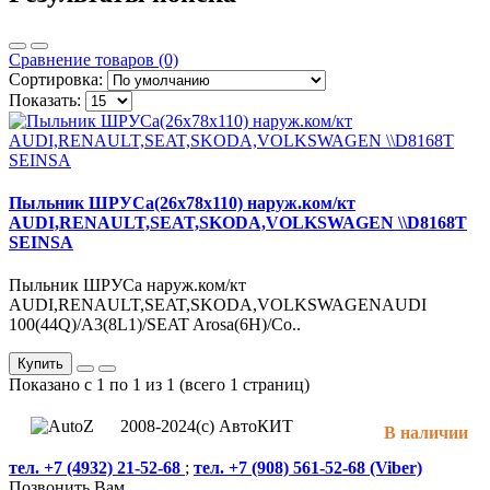
Сравнение товаров (0)
Сортировка:
Показать:
Пыльник ШРУСа(26x78x110) наруж.ком/кт
AUDI,RENAULT,SEAT,SKODA,VOLKSWAGEN \\D8168T
SEINSA
Пыльник ШРУСа наруж.ком/кт
AUDI,RENAULT,SEAT,SKODA,VOLKSWAGENAUDI
100(44Q)/A3(8L1)/SEAT Arosa(6H)/Co..
Купить
Показано с 1 по 1 из 1 (всего 1 страниц)
2008-2024(c) АвтоКИТ
В наличии
тел. +7 (4932) 21-52-68
;
тел. +7 (908) 561-52-68 (Viber)
Позвонить Вам