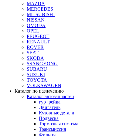
MAZDA
MERCEDES
MITSUBISHI
NISSAN
OMODA
OPEL
PEUGEOT
RENAULT
ROVER
SEAT
SKODA
SSANGYONG
SUBARU
SUZUKI
TOYOTA
VOLKSWAGEN
Каталог по назначению
Каталог автозапчастей
гур+рейка
Двигатель
Кузовные детали
Подвеска
Тормозная система
Трансмиссия
Фильтра