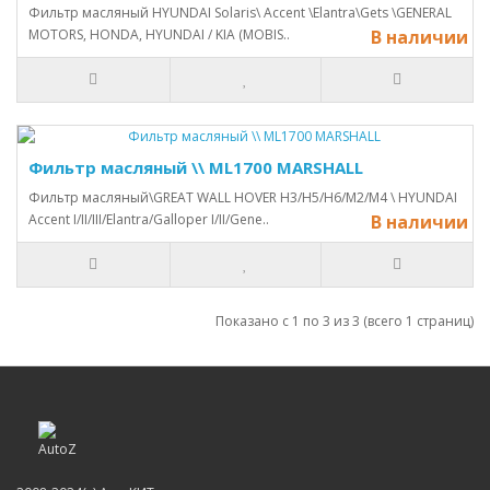
Фильтр масляный HYUNDAI Solaris\ Accent \Elantra\Gets \GENERAL
MOTORS, HONDA, HYUNDAI / KIA (MOBIS..
В наличии
Фильтр масляный \\ ML1700 MARSHALL
Фильтр масляный\GREAT WALL HOVER H3/H5/H6/M2/M4 \ HYUNDAI
Accent I/II/III/Elantra/Galloper I/II/Gene..
В наличии
Показано с 1 по 3 из 3 (всего 1 страниц)