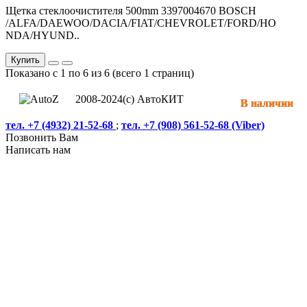
Щетка стеклоочистителя 500mm 3397004670 BOSCH
/ALFA/DAEWOO/DACIA/FIAT/CHEVROLET/FORD/HO
NDA/HYUND..
Купить
Показано с 1 по 6 из 6 (всего 1 страниц)
2008-2024(c) АвтоКИТ
В наличии
В наличии
В наличии
В наличии
В наличии
В наличии
тел. +7 (4932) 21-52-68
;
тел. +7 (908) 561-52-68 (Viber)
Позвонить Вам
Написать нам