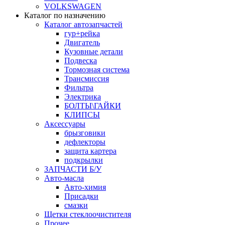
VOLKSWAGEN
Каталог по назначению
Каталог автозапчастей
гур+рейка
Двигатель
Кузовные детали
Подвеска
Тормозная система
Трансмиссия
Фильтра
Электрика
БОЛТЫ\ГАЙКИ
КЛИПСЫ
Аксессуары
брызговики
дефлекторы
защита картера
подкрылки
ЗАПЧАСТИ Б/У
Авто-масла
Авто-химия
Присадки
смазки
Щетки стеклоочистителя
Прочее