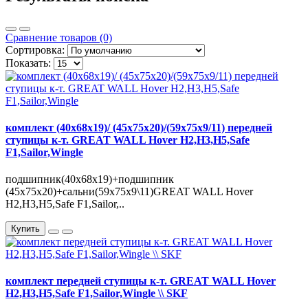
Сравнение товаров (0)
Сортировка:
Показать:
комплект (40x68x19)/ (45x75x20)/(59х75х9/11) передней
ступицы к-т. GREAT WALL Hover H2,H3,H5,Safe
F1,Sailor,Wingle
подшипник(40x68x19)+подшипник
(45x75x20)+сальни(59х75х9\11)GREAT WALL Hover
H2,H3,H5,Safe F1,Sailor,..
Купить
комплект передней ступицы к-т. GREAT WALL Hover
H2,H3,H5,Safe F1,Sailor,Wingle \\ SKF