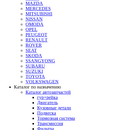
MAZDA
MERCEDES
MITSUBISHI
NISSAN
OMODA
OPEL
PEUGEOT
RENAULT
ROVER
SEAT
SKODA
SSANGYONG
SUBARU
SUZUKI
TOYOTA
VOLKSWAGEN
Каталог по назначению
Каталог автозапчастей
гур+рейка
Двигатель
Кузовные детали
Подвеска
Тормозная система
Трансмиссия
Фильтра