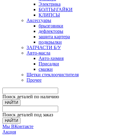
Электрика
БОЛТЫ\ГАЙКИ
КЛИПСЫ
Аксессуары
брызговики
дефлекторы
защита картера
подкрылки
ЗАПЧАСТИ Б/У
Авто-масла
Авто-химия
Присадки
смазки
Щетки стеклоочистителя
Прочее
Поиск деталей по наличию
НАЙТИ
Поиск деталей под заказ
НАЙТИ
Мы ВКонтакте
Акция