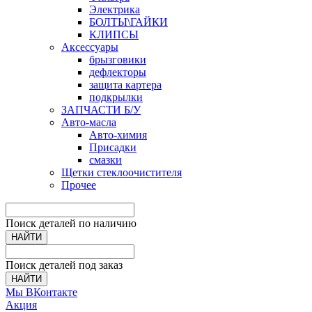
Электрика
БОЛТЫ\ГАЙКИ
КЛИПСЫ
Аксессуары
брызговики
дефлекторы
защита картера
подкрылки
ЗАПЧАСТИ Б/У
Авто-масла
Авто-химия
Присадки
смазки
Щетки стеклоочистителя
Прочее
Поиск деталей по наличию
НАЙТИ
Поиск деталей под заказ
НАЙТИ
Мы ВКонтакте
Акция