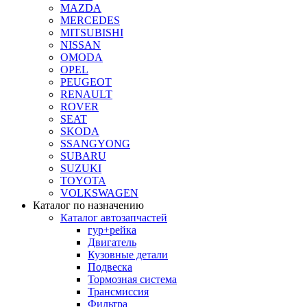
MAZDA
MERCEDES
MITSUBISHI
NISSAN
OMODA
OPEL
PEUGEOT
RENAULT
ROVER
SEAT
SKODA
SSANGYONG
SUBARU
SUZUKI
TOYOTA
VOLKSWAGEN
Каталог по назначению
Каталог автозапчастей
гур+рейка
Двигатель
Кузовные детали
Подвеска
Тормозная система
Трансмиссия
Фильтра