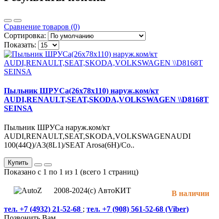
Сравнение товаров (0)
Сортировка:
Показать:
Пыльник ШРУСа(26x78x110) наруж.ком/кт
AUDI,RENAULT,SEAT,SKODA,VOLKSWAGEN \\D8168T
SEINSA
Пыльник ШРУСа наруж.ком/кт
AUDI,RENAULT,SEAT,SKODA,VOLKSWAGENAUDI
100(44Q)/A3(8L1)/SEAT Arosa(6H)/Co..
Купить
Показано с 1 по 1 из 1 (всего 1 страниц)
2008-2024(c) АвтоКИТ
В наличии
тел. +7 (4932) 21-52-68
;
тел. +7 (908) 561-52-68 (Viber)
Позвонить Вам