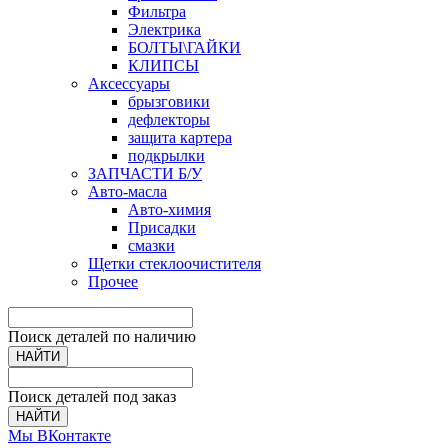
Фильтра
Электрика
БОЛТЫ\ГАЙКИ
КЛИПСЫ
Аксессуары
брызговики
дефлекторы
защита картера
подкрылки
ЗАПЧАСТИ Б/У
Авто-масла
Авто-химия
Присадки
смазки
Щетки стеклоочистителя
Прочее
Поиск деталей по наличию
НАЙТИ
Поиск деталей под заказ
НАЙТИ
Мы ВКонтакте