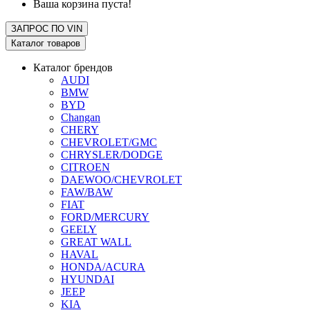
Ваша корзина пуста!
ЗАПРОС ПО
VIN
Каталог товаров
Каталог брендов
AUDI
BMW
BYD
Changan
CHERY
CHEVROLET/GMC
CHRYSLER/DODGE
CITROEN
DAEWOO/CHEVROLET
FAW/BAW
FIAT
FORD/MERCURY
GEELY
GREAT WALL
HAVAL
HONDA/ACURA
HYUNDAI
JEEP
KIA