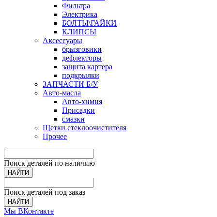
Фильтра
Электрика
БОЛТЫ\ГАЙКИ
КЛИПСЫ
Аксессуары
брызговики
дефлекторы
защита картера
подкрылки
ЗАПЧАСТИ Б/У
Авто-масла
Авто-химия
Присадки
смазки
Щетки стеклоочистителя
Прочее
Поиск деталей по наличию
НАЙТИ
Поиск деталей под заказ
НАЙТИ
Мы ВКонтакте