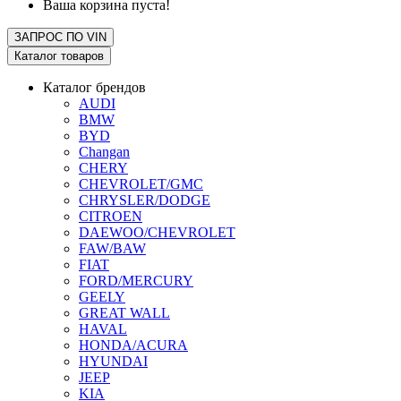
Ваша корзина пуста!
ЗАПРОС ПО
VIN
Каталог товаров
Каталог брендов
AUDI
BMW
BYD
Changan
CHERY
CHEVROLET/GMC
CHRYSLER/DODGE
CITROEN
DAEWOO/CHEVROLET
FAW/BAW
FIAT
FORD/MERCURY
GEELY
GREAT WALL
HAVAL
HONDA/ACURA
HYUNDAI
JEEP
KIA