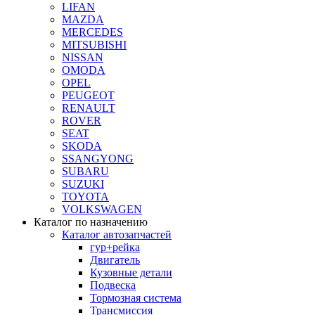
LIFAN
MAZDA
MERCEDES
MITSUBISHI
NISSAN
OMODA
OPEL
PEUGEOT
RENAULT
ROVER
SEAT
SKODA
SSANGYONG
SUBARU
SUZUKI
TOYOTA
VOLKSWAGEN
Каталог по назначению
Каталог автозапчастей
гур+рейка
Двигатель
Кузовные детали
Подвеска
Тормозная система
Трансмиссия