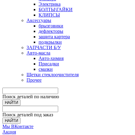
Электрика
БОЛТЫ\ГАЙКИ
КЛИПСЫ
Аксессуары
брызговики
дефлекторы
защита картера
подкрылки
ЗАПЧАСТИ Б/У
Авто-масла
Авто-химия
Присадки
смазки
Щетки стеклоочистителя
Прочее
Поиск деталей по наличию
НАЙТИ
Поиск деталей под заказ
НАЙТИ
Мы ВКонтакте
Акция