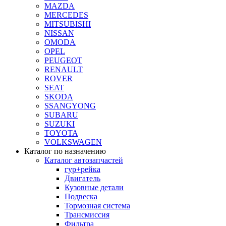
MAZDA
MERCEDES
MITSUBISHI
NISSAN
OMODA
OPEL
PEUGEOT
RENAULT
ROVER
SEAT
SKODA
SSANGYONG
SUBARU
SUZUKI
TOYOTA
VOLKSWAGEN
Каталог по назначению
Каталог автозапчастей
гур+рейка
Двигатель
Кузовные детали
Подвеска
Тормозная система
Трансмиссия
Фильтра