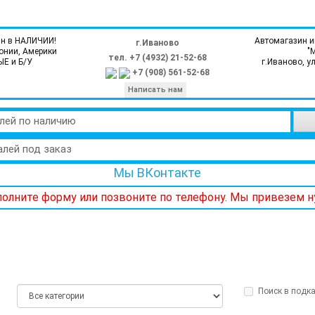
н в НАЛИЧИИ!
Автомагазин и
г.Иваново
онии, Америки
"
тел. +7 (4932) 21-52-68
ЫЕ и Б/У
г.Иваново, у
+7 (908) 561-52-68
Написать нам
лей по наличию
алей под заказ
Мы ВКонтакте
аполните форму или позвоните по телефону. Мы привезем 
Поиск в подка