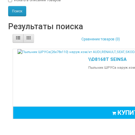
Искать в описании товаров
Результаты поиска
Сравнение товаров (0)
\\D8168T SEINSA
Пыльник ШРУСа наруж.ком/к
КУПИ