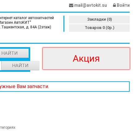
mail@avtokit.su
Войти
нтернет каталог автозапчастей
Закладки (0)
Магазин АвтоКИТ"
л.Ташкентская, д. 84А (2этаж)
Товаров 0 (0р.)
НАЙТИ
Акция
НАЙТИ
нужные Вам запчасти.
тегориях