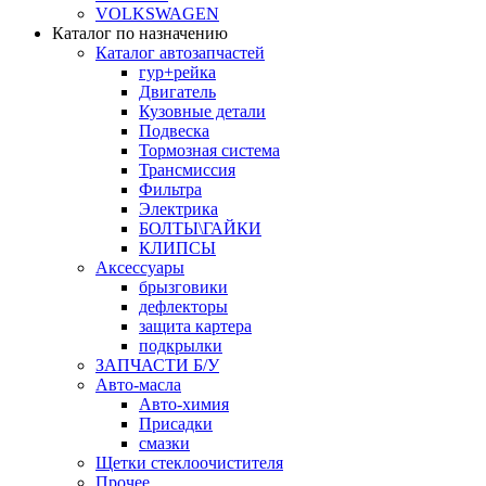
VOLKSWAGEN
Каталог по назначению
Каталог автозапчастей
гур+рейка
Двигатель
Кузовные детали
Подвеска
Тормозная система
Трансмиссия
Фильтра
Электрика
БОЛТЫ\ГАЙКИ
КЛИПСЫ
Аксессуары
брызговики
дефлекторы
защита картера
подкрылки
ЗАПЧАСТИ Б/У
Авто-масла
Авто-химия
Присадки
смазки
Щетки стеклоочистителя
Прочее