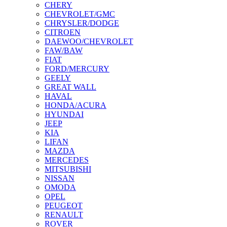
CHERY
CHEVROLET/GMC
CHRYSLER/DODGE
CITROEN
DAEWOO/CHEVROLET
FAW/BAW
FIAT
FORD/MERCURY
GEELY
GREAT WALL
HAVAL
HONDA/ACURA
HYUNDAI
JEEP
KIA
LIFAN
MAZDA
MERCEDES
MITSUBISHI
NISSAN
OMODA
OPEL
PEUGEOT
RENAULT
ROVER