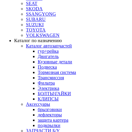
SEAT
SKODA
SSANGYONG
SUBARU
SUZUKI
TOYOTA
VOLKSWAGEN
Каталог по назначению
Каталог автозапчастей
гур+рейка
Двигатель
Кузовные детали
Подвеска
Тормозная система
Трансмиссия
Фильтра
Электрика
БОЛТЫ\ГАЙКИ
КЛИПСЫ
Аксессуары
брызговики
дефлекторы
защита картера
подкрылки
ЗАПЧАСТИ Б/У