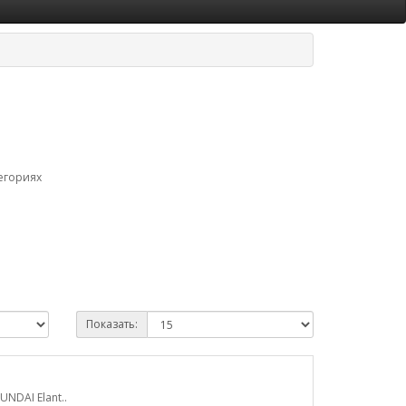
егориях
Показать:
NDAI Elant..