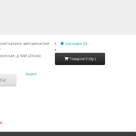
нет каталог автозапчастей
Закладки (0)
"
ентская, д. 84А (2этаж)
Товаров 0 (0р.)
Акция
ТИ
и.