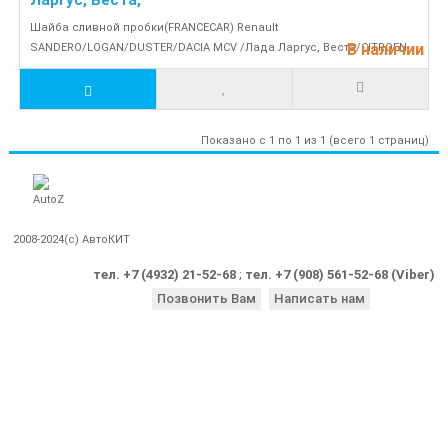
Ларгус, Веста,
Шайба сливной пробки(FRANCECAR) Renault
В наличии
SANDERO/LOGAN/DUSTER/DACIA MCV /Лада Ларгус, Веста/CITROEN..
Показано с 1 по 1 из 1 (всего 1 страниц)
2008-2024(c) АвтоКИТ
тел. +7 (4932) 21-52-68
;
тел. +7 (908) 561-52-68 (Viber)
Позвонить Вам
Написать нам