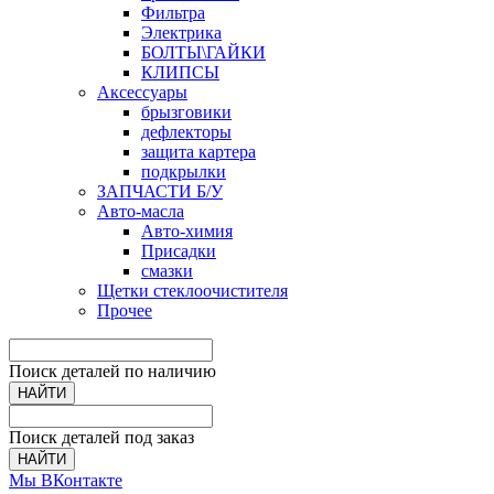
Фильтра
Электрика
БОЛТЫ\ГАЙКИ
КЛИПСЫ
Аксессуары
брызговики
дефлекторы
защита картера
подкрылки
ЗАПЧАСТИ Б/У
Авто-масла
Авто-химия
Присадки
смазки
Щетки стеклоочистителя
Прочее
Поиск деталей по наличию
НАЙТИ
Поиск деталей под заказ
НАЙТИ
Мы ВКонтакте