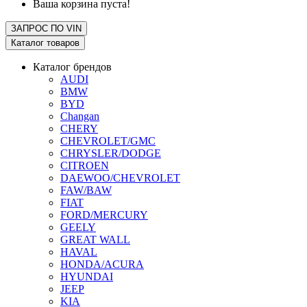
Ваша корзина пуста!
ЗАПРОС ПО
VIN
Каталог товаров
Каталог брендов
AUDI
BMW
BYD
Changan
CHERY
CHEVROLET/GMC
CHRYSLER/DODGE
CITROEN
DAEWOO/CHEVROLET
FAW/BAW
FIAT
FORD/MERCURY
GEELY
GREAT WALL
HAVAL
HONDA/ACURA
HYUNDAI
JEEP
KIA