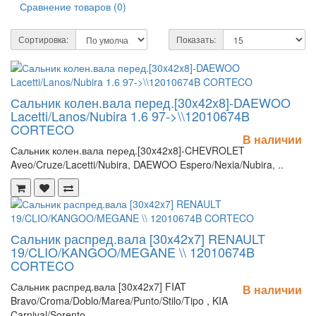
Сравнение товаров (0)
Сортировка:
Показать:
Сальник колен.вала перед.[30x42x8]-DAEWOO
Lacetti/Lanos/Nubira 1.6 97->\\12010674B
CORTECO
В наличии
Сальник колен.вала перед.[30x42x8]-CHEVROLET
Aveo/Cruze/Lacetti/Nubira, DAEWOO Espero/Nexia/Nubira, ..
Сальник распред.вала [30x42x7] RENAULT
19/CLIO/KANGOO/MEGANE \\ 12010674B
CORTECO
Сальник распред.вала [30x42x7] FIAT
В наличии
Bravo/Croma/Doblo/Marea/Punto/Stilo/Tipo , KIA
Carnival/Sorento,..