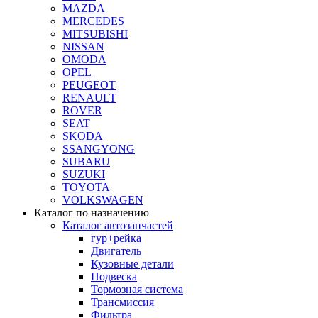
MAZDA
MERCEDES
MITSUBISHI
NISSAN
OMODA
OPEL
PEUGEOT
RENAULT
ROVER
SEAT
SKODA
SSANGYONG
SUBARU
SUZUKI
TOYOTA
VOLKSWAGEN
Каталог по назначению
Каталог автозапчастей
гур+рейка
Двигатель
Кузовные детали
Подвеска
Тормозная система
Трансмиссия
Фильтра