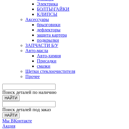
Электрика
БОЛТЫ\ГАЙКИ
КЛИПСЫ
Аксессуары
брызговики
дефлекторы
защита картера
подкрылки
ЗАПЧАСТИ Б/У
Авто-масла
Авто-химия
Присадки
смазки
Щетки стеклоочистителя
Прочее
Поиск деталей по наличию
НАЙТИ
Поиск деталей под заказ
НАЙТИ
Мы ВКонтакте
Акция