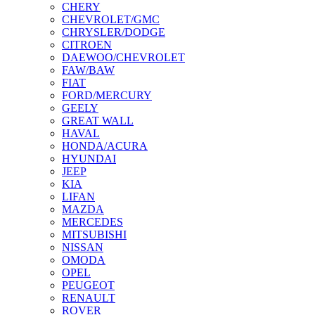
CHERY
CHEVROLET/GMC
CHRYSLER/DODGE
CITROEN
DAEWOO/CHEVROLET
FAW/BAW
FIAT
FORD/MERCURY
GEELY
GREAT WALL
HAVAL
HONDA/ACURA
HYUNDAI
JEEP
KIA
LIFAN
MAZDA
MERCEDES
MITSUBISHI
NISSAN
OMODA
OPEL
PEUGEOT
RENAULT
ROVER