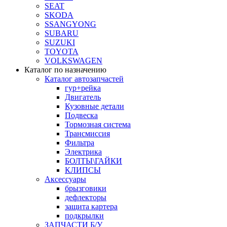
SEAT
SKODA
SSANGYONG
SUBARU
SUZUKI
TOYOTA
VOLKSWAGEN
Каталог по назначению
Каталог автозапчастей
гур+рейка
Двигатель
Кузовные детали
Подвеска
Тормозная система
Трансмиссия
Фильтра
Электрика
БОЛТЫ\ГАЙКИ
КЛИПСЫ
Аксессуары
брызговики
дефлекторы
защита картера
подкрылки
ЗАПЧАСТИ Б/У