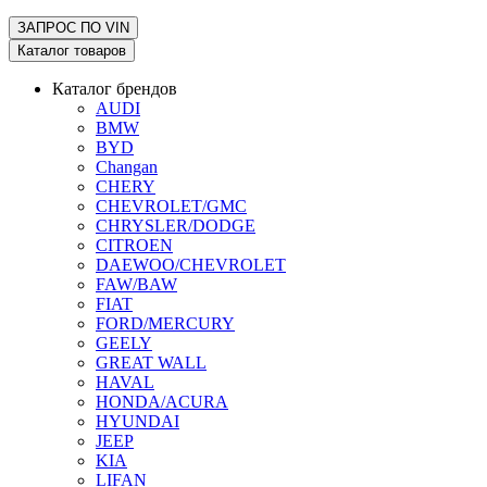
ЗАПРОС ПО
VIN
Каталог товаров
Каталог брендов
AUDI
BMW
BYD
Changan
CHERY
CHEVROLET/GMC
CHRYSLER/DODGE
CITROEN
DAEWOO/CHEVROLET
FAW/BAW
FIAT
FORD/MERCURY
GEELY
GREAT WALL
HAVAL
HONDA/ACURA
HYUNDAI
JEEP
KIA
LIFAN