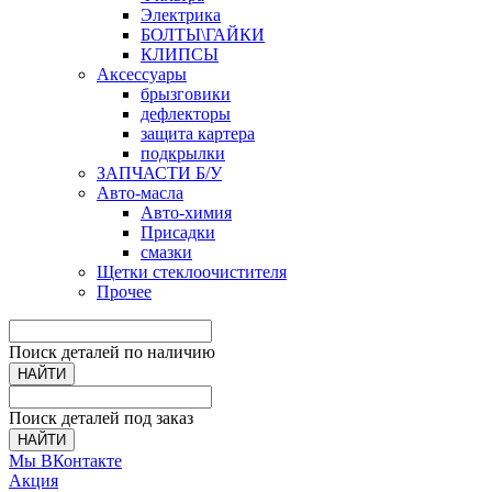
Электрика
БОЛТЫ\ГАЙКИ
КЛИПСЫ
Аксессуары
брызговики
дефлекторы
защита картера
подкрылки
ЗАПЧАСТИ Б/У
Авто-масла
Авто-химия
Присадки
смазки
Щетки стеклоочистителя
Прочее
Поиск деталей по наличию
НАЙТИ
Поиск деталей под заказ
НАЙТИ
Мы ВКонтакте
Акция