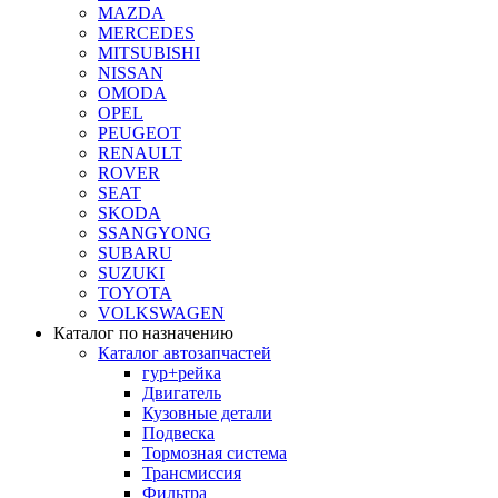
MAZDA
MERCEDES
MITSUBISHI
NISSAN
OMODA
OPEL
PEUGEOT
RENAULT
ROVER
SEAT
SKODA
SSANGYONG
SUBARU
SUZUKI
TOYOTA
VOLKSWAGEN
Каталог по назначению
Каталог автозапчастей
гур+рейка
Двигатель
Кузовные детали
Подвеска
Тормозная система
Трансмиссия
Фильтра